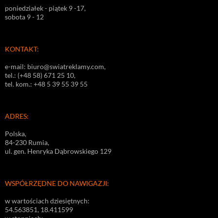
poniedziałek - piątek 9 -17,
sobota 9 - 12
KONTAKT:
e-mail: biuro@swiatreklamy.com,
tel.: (+48 58) 671 25 10,
tel. kom.: +48 5 39 55 39 55
ADRES:
Polska,
84-230 Rumia,
ul. gen. Henryka Dąbrowskiego 129
WSPÓŁRZĘDNE DO NAWIGAZJI:
w wartościach dziesiętnych:
54.563851, 18.411599