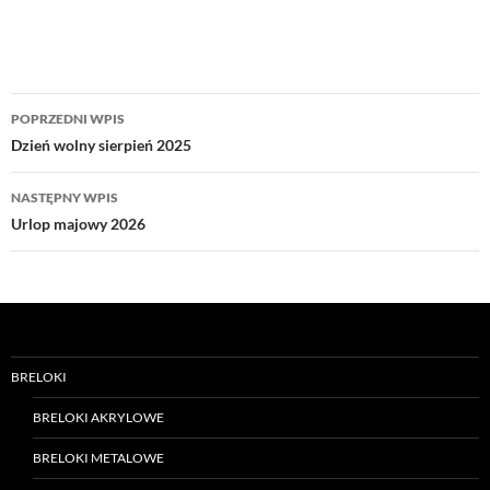
Nawigacja
POPRZEDNI WPIS
wpisu
Dzień wolny sierpień 2025
NASTĘPNY WPIS
Urlop majowy 2026
BRELOKI
BRELOKI AKRYLOWE
BRELOKI METALOWE