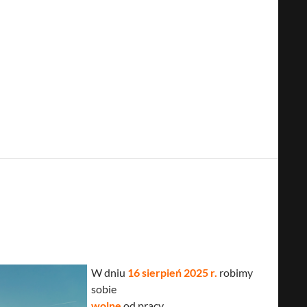
W dniu
16 sierpień 2025 r.
robimy
sobie
wolne
od pracy.