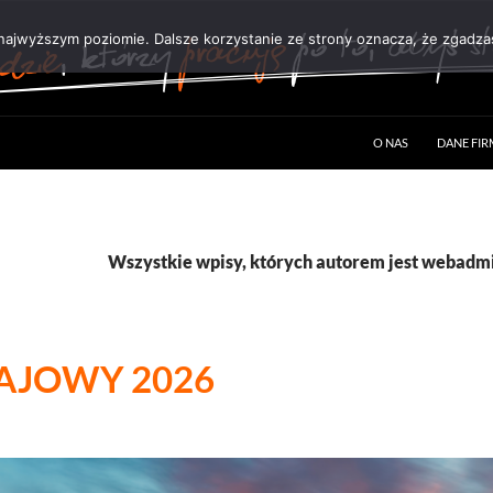
 najwyższym poziomie. Dalsze korzystanie ze strony oznacza, że zgadzas
O NAS
DANE FI
Wszystkie wpisy, których autorem jest webadm
AJOWY 2026