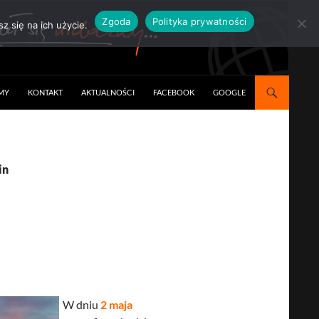
Zgoda
Polityka prywatności
z się na ich użycie.
RMY
KONTAKT
AKTUALNOŚCI
FACEBOOK
GOOGLE
in
W dniu
2 maja