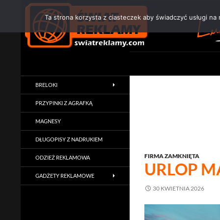
Przejdź
do
Ta strona korzysta z ciasteczek aby świadczyć usługi na
treści
Szukaj
Świat Reklamy
Copyright swiatreklamy.com
BRELOKI
PRZYPINKI Z AGRAFKĄ
MAGNESY
DŁUGOPISY Z NADRUKIEM
FIRMA ZAMKNIĘTA
ODZIEŻ REKLAMOWA
URLOP M
GADŻETY REKLAMOWE
30 KWIETNIA 2026