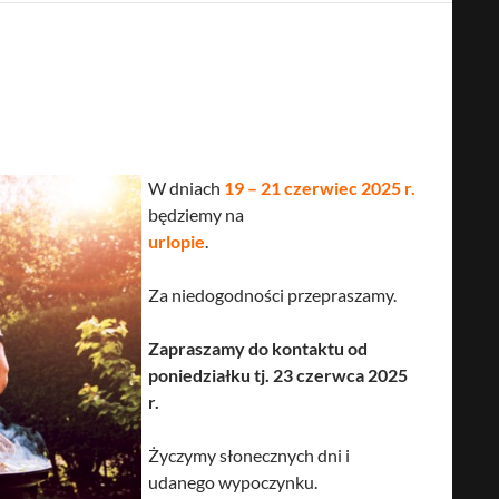
W dniach
19 – 21 czerwiec 2025 r.
będziemy na
urlopie
.
Za niedogodności przepraszamy.
Zapraszamy do kontaktu od
poniedziałku tj. 23 czerwca 2025
r.
Życzymy słonecznych dni i
udanego wypoczynku.